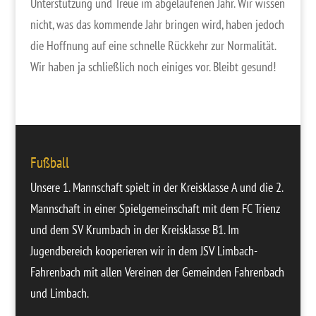
Unterstützung und Treue im abgelaufenen Jahr. Wir wissen
nicht, was das kommende Jahr bringen wird, haben jedoch
die Hoffnung auf eine schnelle Rückkehr zur Normalität.
Wir haben ja schließlich noch einiges vor. Bleibt gesund!
Fußball
Unsere
1. Mannschaft
spielt in der Kreisklasse A und die
2.
Mannschaft
in einer Spielgemeinschaft mit dem FC Trienz
und dem SV Krumbach in der Kreisklasse B1. Im
Jugendbereich
kooperieren wir in dem JSV Limbach-
Fahrenbach mit allen Vereinen der Gemeinden Fahrenbach
und Limbach.